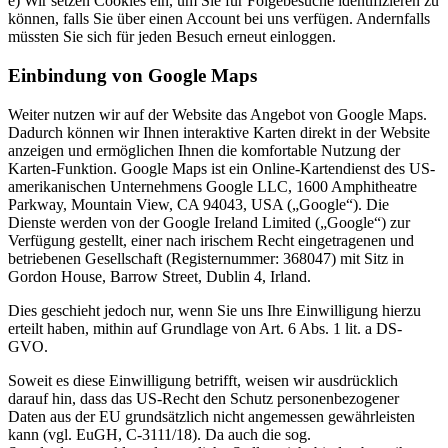
e) Wir setzen Cookies ein, um Sie für Folgebesuche identifizieren zu
können, falls Sie über einen Account bei uns verfügen. Andernfalls
müssten Sie sich für jeden Besuch erneut einloggen.
Einbindung von Google Maps
Weiter nutzen wir auf der Website das Angebot von Google Maps.
Dadurch können wir Ihnen interaktive Karten direkt in der Website
anzeigen und ermöglichen Ihnen die komfortable Nutzung der
Karten-Funktion. Google Maps ist ein Online-Kartendienst des US-
amerikanischen Unternehmens Google LLC, 1600 Amphitheatre
Parkway, Mountain View, CA 94043, USA („Google“). Die
Dienste werden von der Google Ireland Limited („Google“) zur
Verfügung gestellt, einer nach irischem Recht eingetragenen und
betriebenen Gesellschaft (Registernummer: 368047) mit Sitz in
Gordon House, Barrow Street, Dublin 4, Irland.
Dies geschieht jedoch nur, wenn Sie uns Ihre Einwilligung hierzu
erteilt haben, mithin auf Grundlage von Art. 6 Abs. 1 lit. a DS-
GVO.
Soweit es diese Einwilligung betrifft, weisen wir ausdrücklich
darauf hin, dass das US-Recht den Schutz personenbezogener
Daten aus der EU grundsätzlich nicht angemessen gewährleisten
kann (vgl. EuGH, C-3111/18). Da auch die sog.